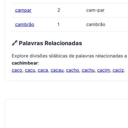
campar
2
cam-par
cambrão
1
cambrão
🔗 Palavras Relacionadas
Explore divisões silábicas de palavras relacionadas a
cachimbear
:
caco
,
cacu
,
caça
,
cacau
,
cacho
,
cachu
,
cacim
,
caciz
.