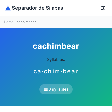
Separador de Sílabas
Home
cachimbear
cachimbear
Syllables:
ca·chim·bear
3 syllables