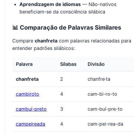
Aprendizagem de idiomas
— Não-nativos
beneficiam-se da consciência silábica
📊 Comparação de Palavras Similares
Compare
chanfreta
com palavras relacionadas para
entender padrões silábicos:
Palavra
Sílabas
Divisão
chanfreta
2
chanfre·ta
cambiroto
4
cam-bi-ro-to
cambuí-preto
3
cam-buí-pre-to
campeireada
4
cam-pei-rea-da