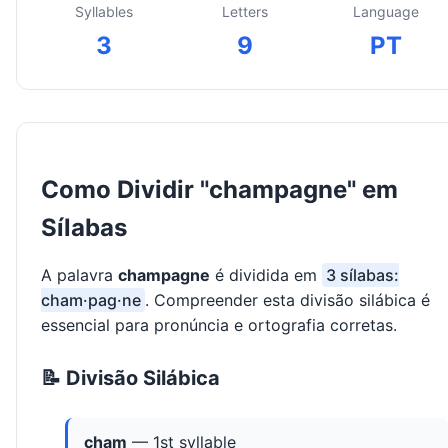
Syllables
Letters
Language
3
9
PT
Como Dividir "champagne" em
Sílabas
A palavra
champagne
é dividida em
3 sílabas:
cham·pag·ne
. Compreender esta divisão silábica é
essencial para pronúncia e ortografia corretas.
📝 Divisão Silábica
cham
— 1st syllable