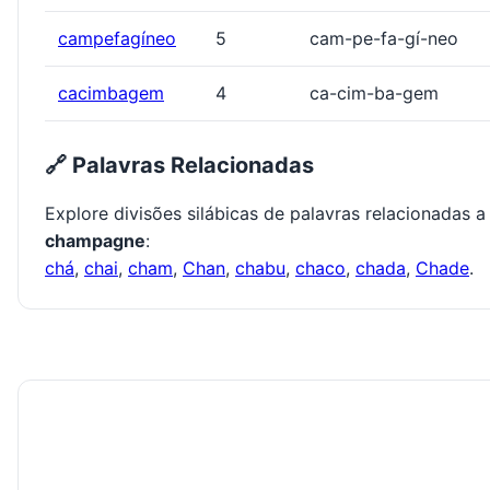
campefagíneo
5
cam-pe-fa-gí-neo
cacimbagem
4
ca-cim-ba-gem
🔗 Palavras Relacionadas
Explore divisões silábicas de palavras relacionadas a
champagne
:
chá
,
chai
,
cham
,
Chan
,
chabu
,
chaco
,
chada
,
Chade
.