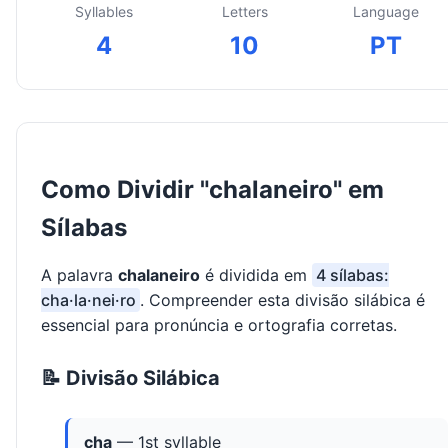
Syllables
Letters
Language
4
10
PT
Como Dividir "chalaneiro" em
Sílabas
A palavra
chalaneiro
é dividida em
4 sílabas:
cha·la·nei·ro
. Compreender esta divisão silábica é
essencial para pronúncia e ortografia corretas.
📝 Divisão Silábica
cha
— 1st syllable