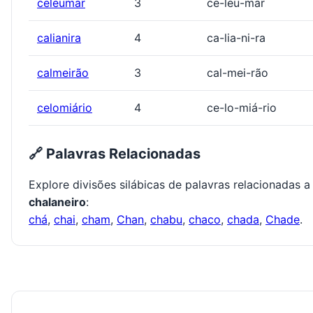
celeumar
3
ce-leu-mar
calianira
4
ca-lia-ni-ra
calmeirão
3
cal-mei-rão
celomiário
4
ce-lo-miá-rio
🔗 Palavras Relacionadas
Explore divisões silábicas de palavras relacionadas a
chalaneiro
:
chá
,
chai
,
cham
,
Chan
,
chabu
,
chaco
,
chada
,
Chade
.