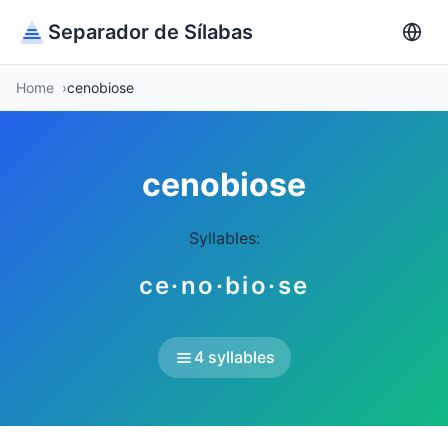
Separador de Sílabas
Home
cenobiose
cenobiose
Syllables:
ce·no·bio·se
4 syllables