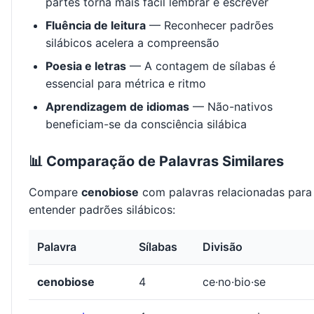
partes torna mais fácil lembrar e escrever
Fluência de leitura
— Reconhecer padrões
silábicos acelera a compreensão
Poesia e letras
— A contagem de sílabas é
essencial para métrica e ritmo
Aprendizagem de idiomas
— Não-nativos
beneficiam-se da consciência silábica
📊 Comparação de Palavras Similares
Compare
cenobiose
com palavras relacionadas para
entender padrões silábicos:
Palavra
Sílabas
Divisão
cenobiose
4
ce·no·bio·se