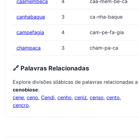
caamembeca
4
caa-mem-be-ca
canhabaque
3
ca-nha-baque
campefagia
4
cam-pe-fa-gia
champaca
3
cham-pa-ca
🔗 Palavras Relacionadas
Explore divisões silábicas de palavras relacionadas a
cenobiose
:
cene
,
ceno
,
Cendi
,
cenho
,
ceniz
,
censo
,
cento
,
cencro
.