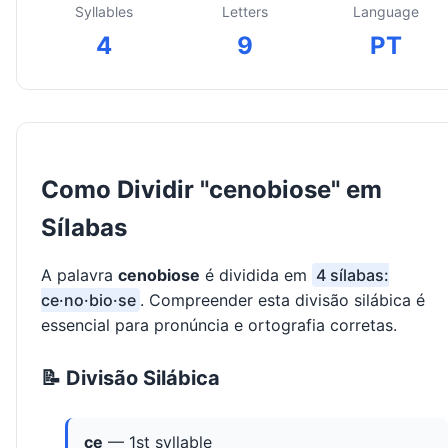
Syllables
Letters
Language
4
9
PT
Como Dividir "cenobiose" em
Sílabas
A palavra
cenobiose
é dividida em
4 sílabas:
ce·no·bio·se
. Compreender esta divisão silábica é
essencial para pronúncia e ortografia corretas.
📝 Divisão Silábica
ce
— 1st syllable