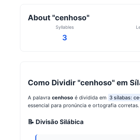
About "cenhoso"
Syllables
L
3
Como Dividir "cenhoso" em Sí
A palavra
cenhoso
é dividida em
3 sílabas: c
essencial para pronúncia e ortografia corretas.
📝 Divisão Silábica