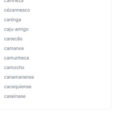
cainheza
cézannesco
caninga
caju-amigo
canecão
camanxe
camunheca
camocho
canamanense
cacequiense
caseinase