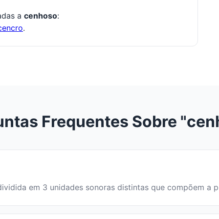
nadas a
cenhoso
:
cencro
.
untas Frequentes Sobre "cen
é dividida em 3 unidades sonoras distintas que compõem a 