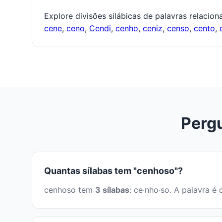
Explore divisões silábicas de palavras relacio
cene
,
ceno
,
Cendi
,
cenho
,
ceniz
,
censo
,
cento
,
Perg
Quantas sílabas tem "cenhoso"?
cenhoso tem
3 sílabas
: ce·nho·so. A palavra 