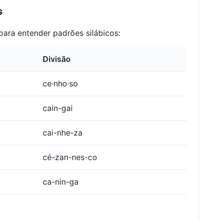
s
ara entender padrões silábicos:
Divisão
ce·nho·so
cain-gai
cai-nhe-za
cé-zan-nes-co
ca-nin-ga