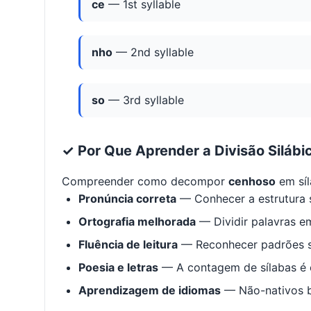
ce
— 1st syllable
nho
— 2nd syllable
so
— 3rd syllable
✓ Por Que Aprender a Divisão Silábi
Compreender como decompor
cenhoso
em síl
Pronúncia correta
— Conhecer a estrutura s
Ortografia melhorada
— Dividir palavras em
Fluência de leitura
— Reconhecer padrões s
Poesia e letras
— A contagem de sílabas é e
Aprendizagem de idiomas
— Não-nativos be