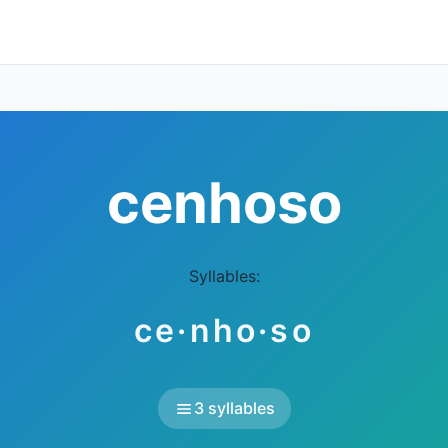
cenhoso
Syllables:
ce·nho·so
3 syllables