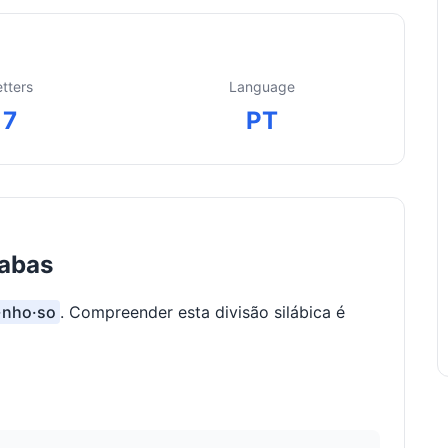
etters
Language
7
PT
labas
e·nho·so
. Compreender esta divisão silábica é