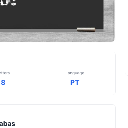
etters
Language
8
PT
labas