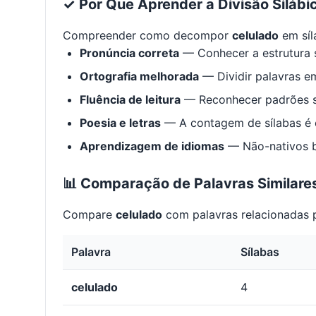
✓ Por Que Aprender a Divisão Silábi
Compreender como decompor
celulado
em síl
Pronúncia correta
— Conhecer a estrutura s
Ortografia melhorada
— Dividir palavras em
Fluência de leitura
— Reconhecer padrões s
Poesia e letras
— A contagem de sílabas é e
Aprendizagem de idiomas
— Não-nativos be
📊 Comparação de Palavras Similare
Compare
celulado
com palavras relacionadas p
Palavra
Sílabas
celulado
4