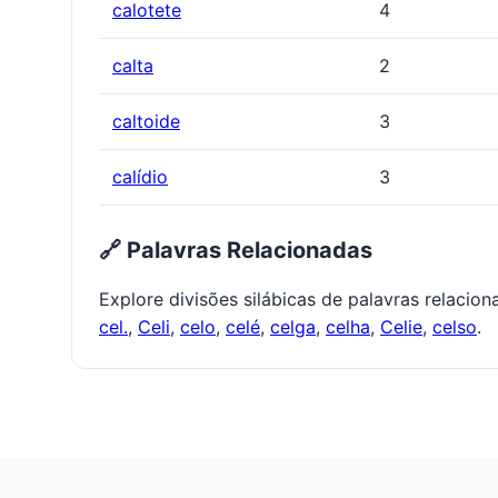
calotete
4
calta
2
caltoide
3
calídio
3
🔗 Palavras Relacionadas
Explore divisões silábicas de palavras relacio
cel.
,
Celi
,
celo
,
celé
,
celga
,
celha
,
Celie
,
celso
.