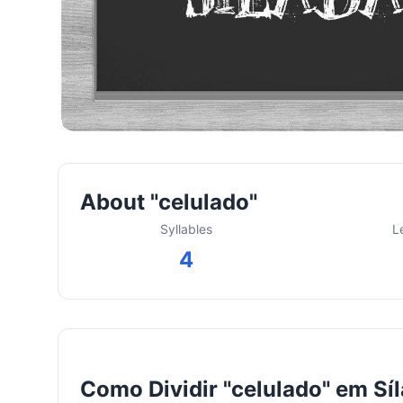
About "celulado"
Syllables
L
4
Como Dividir "celulado" em Sí