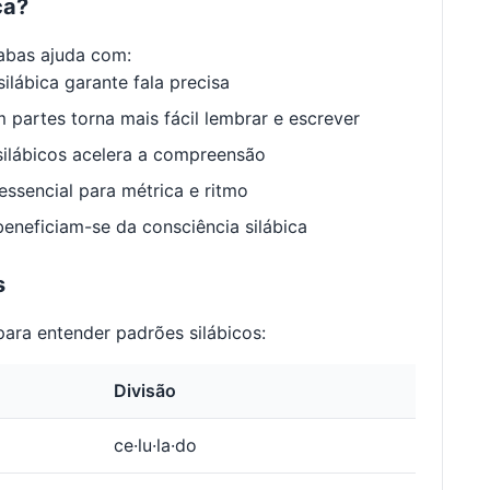
ca?
abas ajuda com:
ilábica garante fala precisa
 partes torna mais fácil lembrar e escrever
ilábicos acelera a compreensão
ssencial para métrica e ritmo
neficiam-se da consciência silábica
s
ara entender padrões silábicos:
Divisão
ce·lu·la·do