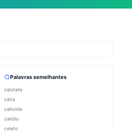
Palavras semelhantes
calotete
calta
caltoide
calídio
celeto