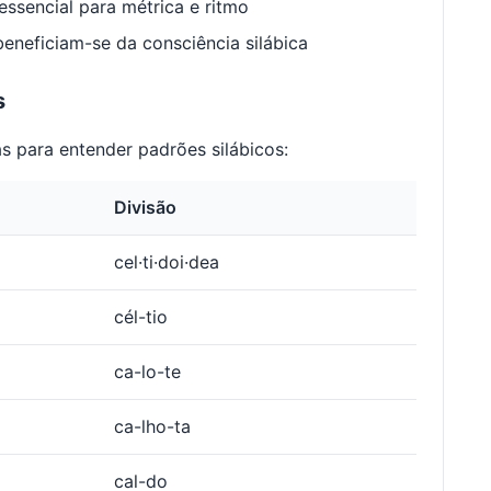
ssencial para métrica e ritmo
neficiam-se da consciência silábica
s
s para entender padrões silábicos:
Divisão
cel·ti·doi·dea
cél-tio
ca-lo-te
ca-lho-ta
cal-do