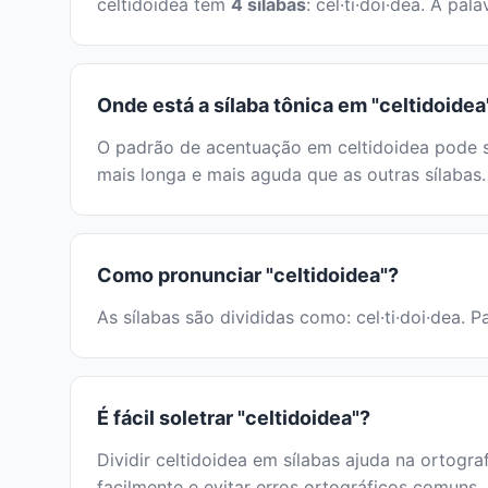
celtidoidea tem
4 sílabas
: cel·ti·doi·dea. A p
Onde está a sílaba tônica em "celtidoidea
O padrão de acentuação em celtidoidea pode se
mais longa e mais aguda que as outras sílabas.
Como pronunciar "celtidoidea"?
As sílabas são divididas como: cel·ti·doi·dea. 
É fácil soletrar "celtidoidea"?
Dividir celtidoidea em sílabas ajuda na ortogra
facilmente e evitar erros ortográficos comuns.