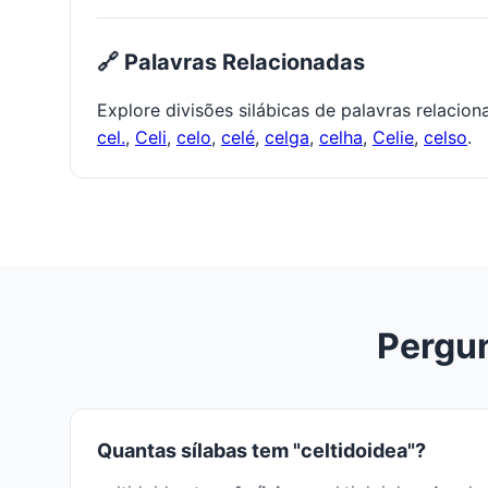
🔗 Palavras Relacionadas
Explore divisões silábicas de palavras relacio
cel.
,
Celi
,
celo
,
celé
,
celga
,
celha
,
Celie
,
celso
.
Pergun
Quantas sílabas tem "celtidoidea"?