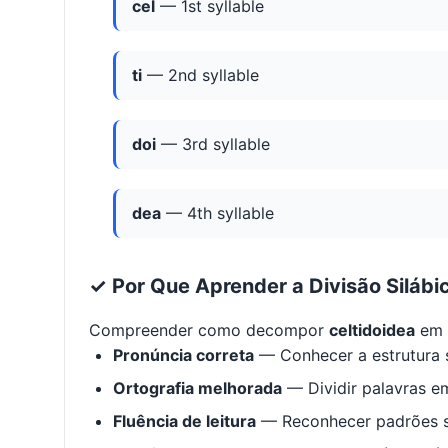
cel
— 1st syllable
ti
— 2nd syllable
doi
— 3rd syllable
dea
— 4th syllable
✓ Por Que Aprender a Divisão Silábi
Compreender como decompor
celtidoidea
em s
Pronúncia correta
— Conhecer a estrutura s
Ortografia melhorada
— Dividir palavras em
Fluência de leitura
— Reconhecer padrões s