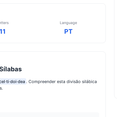
etters
Language
11
PT
Sílabas
cel·ti·doi·dea
. Compreender esta divisão silábica
s.