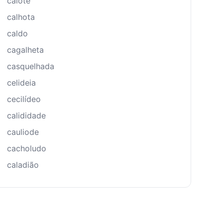
calote
calhota
caldo
cagalheta
casquelhada
celideia
cecilídeo
calididade
cauliode
cacholudo
caladião