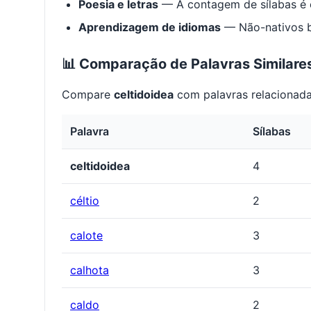
Poesia e letras
— A contagem de sílabas é e
Aprendizagem de idiomas
— Não-nativos be
📊 Comparação de Palavras Similare
Compare
celtidoidea
com palavras relacionada
Palavra
Sílabas
celtidoidea
4
céltio
2
calote
3
calhota
3
caldo
2