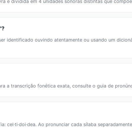
alavra é dividida em 4 unidades sonoras distintas que comp
"?
r identificado ouvindo atentamente ou usando um dicionári
Para a transcrição fonética exata, consulte o guia de pronún
fia: cel·ti·doi·dea. Ao pronunciar cada sílaba separadamente