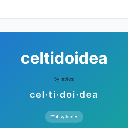
celtidoidea
Syllables:
cel·ti·doi·dea
4 syllables