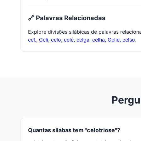
🔗 Palavras Relacionadas
Explore divisões silábicas de palavras relacio
cel.
,
Celi
,
celo
,
celé
,
celga
,
celha
,
Celie
,
celso
.
Pergu
Quantas sílabas tem "celotriose"?