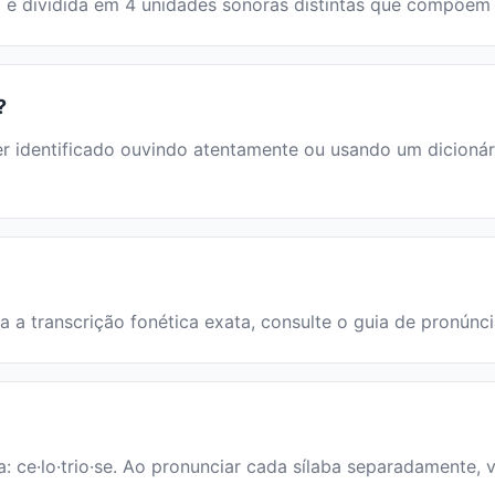
avra é dividida em 4 unidades sonoras distintas que compõe
?
 identificado ouvindo atentamente ou usando um dicionário
ara a transcrição fonética exata, consulte o guia de pronúnc
ia: ce·lo·trio·se. Ao pronunciar cada sílaba separadamente, 