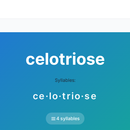
celotriose
Syllables:
ce·lo·trio·se
4 syllables