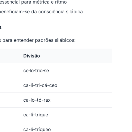
ssencial para métrica e ritmo
neficiam-se da consciência silábica
s
 para entender padrões silábicos:
Divisão
ce·lo·trio·se
ca-li-tri-cá-ceo
ca-lo-tó-rax
ca-lí-trique
ca-li-tríqueo