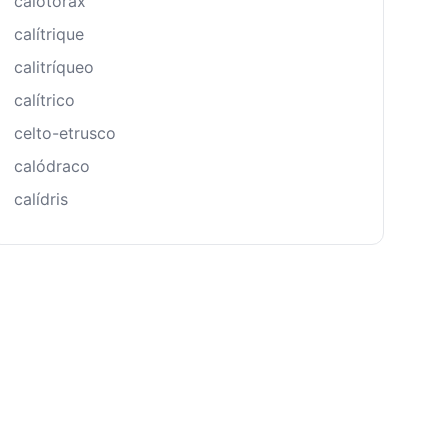
calotórax
calítrique
calitríqueo
calítrico
celto-etrusco
calódraco
calídris