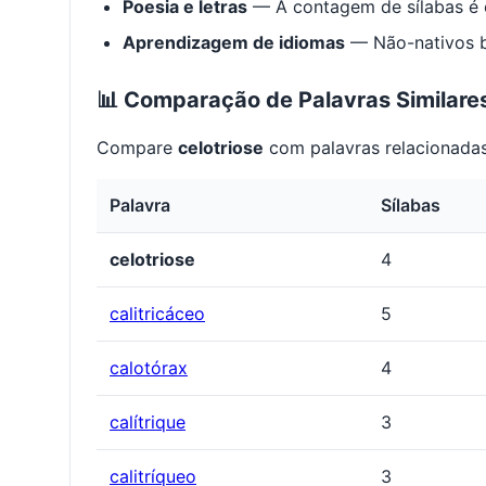
Poesia e letras
— A contagem de sílabas é e
Aprendizagem de idiomas
— Não-nativos be
📊 Comparação de Palavras Similare
Compare
celotriose
com palavras relacionadas
Palavra
Sílabas
celotriose
4
calitricáceo
5
calotórax
4
calítrique
3
calitríqueo
3