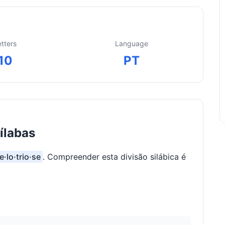
etters
Language
10
PT
ílabas
e·lo·trio·se
. Compreender esta divisão silábica é