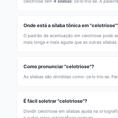
celotriose tem
4 sílabas
: ce·lo·trio·se. A pal
Onde está a sílaba tônica em "celotriose"
O padrão de acentuação em celotriose pode ser
mais longa e mais aguda que as outras sílabas.
Como pronunciar "celotriose"?
As sílabas são divididas como: ce·lo·trio·se. P
É fácil soletrar "celotriose"?
Dividir celotriose em sílabas ajuda na ortograf
e evitar erros ortográficos comuns.