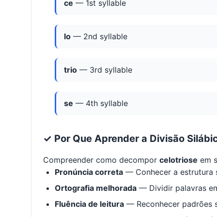
ce
— 1st syllable
lo
— 2nd syllable
trio
— 3rd syllable
se
— 4th syllable
✓ Por Que Aprender a Divisão Silábi
Compreender como decompor
celotriose
em s
Pronúncia correta
— Conhecer a estrutura s
Ortografia melhorada
— Dividir palavras em
Fluência de leitura
— Reconhecer padrões s