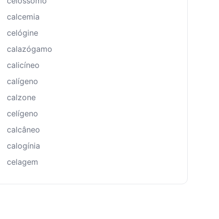
celossomo
calcemia
celógine
calazógamo
calicíneo
calígeno
calzone
celígeno
calcâneo
calogínia
celagem