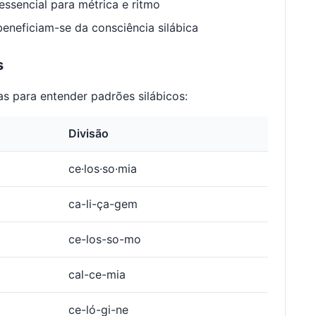
ssencial para métrica e ritmo
neficiam-se da consciência silábica
s
s para entender padrões silábicos:
Divisão
ce·los·so·mia
ca-li-ça-gem
ce-los-so-mo
cal-ce-mia
ce-ló-gi-ne