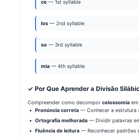
ce
— 1st syllable
los
— 2nd syllable
so
— 3rd syllable
mia
— 4th syllable
✓ Por Que Aprender a Divisão Silábi
Compreender como decompor
celossomia
em 
Pronúncia correta
— Conhecer a estrutura s
Ortografia melhorada
— Dividir palavras em
Fluência de leitura
— Reconhecer padrões s