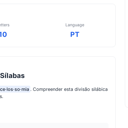
etters
Language
10
PT
Sílabas
 ce·los·so·mia
. Compreender esta divisão silábica
s.