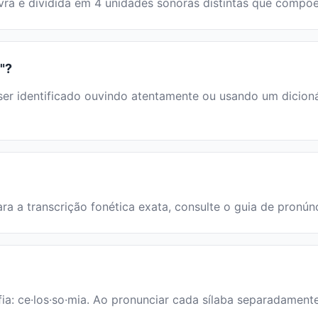
lavra é dividida em 4 unidades sonoras distintas que comp
"?
 identificado ouvindo atentamente ou usando um dicionário
ara a transcrição fonética exata, consulte o guia de pronún
ia: ce·los·so·mia. Ao pronunciar cada sílaba separadamente