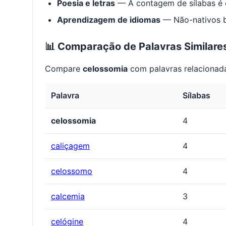
Poesia e letras
— A contagem de sílabas é e
Aprendizagem de idiomas
— Não-nativos be
📊 Comparação de Palavras Similare
Compare
celossomia
com palavras relacionada
Palavra
Sílabas
celossomia
4
caliçagem
4
celossomo
4
calcemia
3
celógine
4