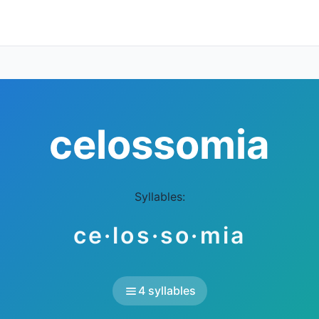
celossomia
Syllables:
ce·los·so·mia
4 syllables