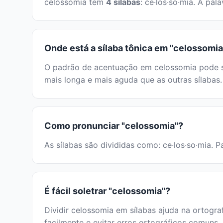
celossomia tem
4 sílabas
: ce·los·so·mia. A pa
Onde está a sílaba tônica em "celossomia
O padrão de acentuação em celossomia pode ser
mais longa e mais aguda que as outras sílabas.
Como pronunciar "celossomia"?
As sílabas são divididas como: ce·los·so·mia. P
É fácil soletrar "celossomia"?
Dividir celossomia em sílabas ajuda na ortograf
facilmente e evitar erros ortográficos comuns.