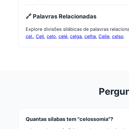
🔗 Palavras Relacionadas
Explore divisões silábicas de palavras relacio
cel.
,
Celi
,
celo
,
celé
,
celga
,
celha
,
Celie
,
celso
.
Pergun
Quantas sílabas tem "celossomia"?