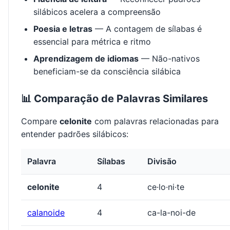
silábicos acelera a compreensão
Poesia e letras
— A contagem de sílabas é
essencial para métrica e ritmo
Aprendizagem de idiomas
— Não-nativos
beneficiam-se da consciência silábica
📊 Comparação de Palavras Similares
Compare
celonite
com palavras relacionadas para
entender padrões silábicos:
Palavra
Sílabas
Divisão
celonite
4
ce·lo·ni·te
calanoide
4
ca-la-noi-de