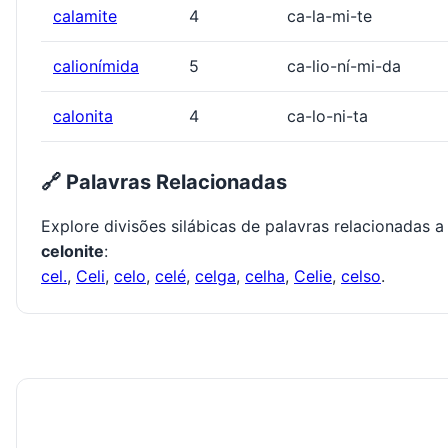
calamite
4
ca-la-mi-te
calionímida
5
ca-lio-ní-mi-da
calonita
4
ca-lo-ni-ta
🔗 Palavras Relacionadas
Explore divisões silábicas de palavras relacionadas a
celonite
:
cel.
,
Celi
,
celo
,
celé
,
celga
,
celha
,
Celie
,
celso
.