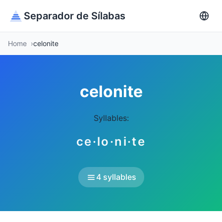
Separador de Sílabas
Home
celonite
celonite
Syllables:
ce·lo·ni·te
4 syllables