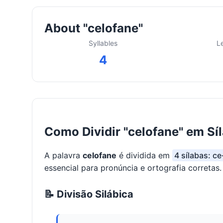
About "celofane"
Syllables
L
4
Como Dividir "celofane" em Sí
A palavra
celofane
é dividida em
4 sílabas: ce
essencial para pronúncia e ortografia corretas.
📝 Divisão Silábica