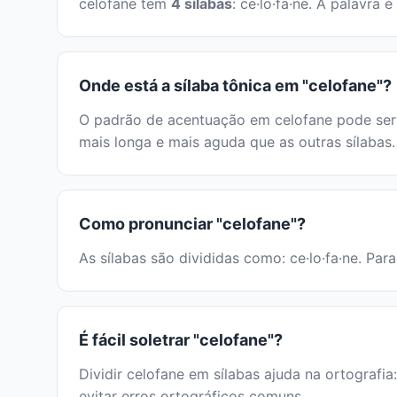
celofane tem
4 sílabas
: ce·lo·fa·ne. A palavr
Onde está a sílaba tônica em "celofane"?
O padrão de acentuação em celofane pode ser i
mais longa e mais aguda que as outras sílabas.
Como pronunciar "celofane"?
As sílabas são divididas como: ce·lo·fa·ne. Par
É fácil soletrar "celofane"?
Dividir celofane em sílabas ajuda na ortografia
evitar erros ortográficos comuns.