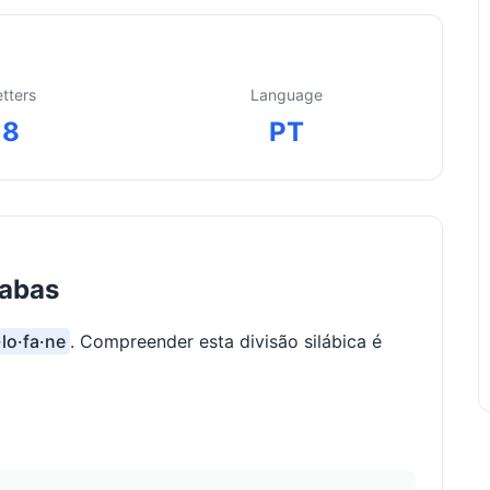
etters
Language
8
PT
labas
·lo·fa·ne
. Compreender esta divisão silábica é