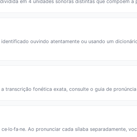
a é dividida em 4 unidades sonoras distintas que compõem a
dentificado ouvindo atentamente ou usando um dicionário. 
a a transcrição fonética exata, consulte o guia de pronúncia
: ce·lo·fa·ne. Ao pronunciar cada sílaba separadamente, voc