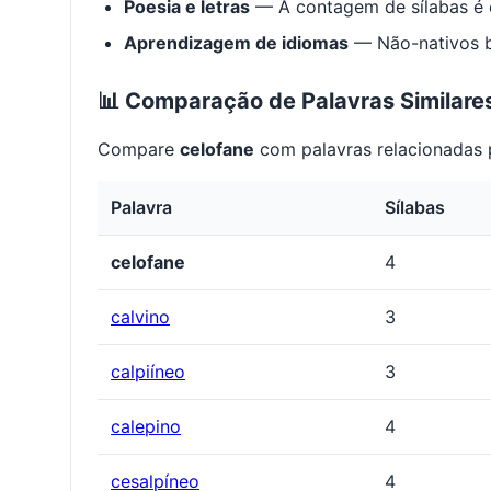
Poesia e letras
— A contagem de sílabas é e
Aprendizagem de idiomas
— Não-nativos be
📊 Comparação de Palavras Similare
Compare
celofane
com palavras relacionadas p
Palavra
Sílabas
celofane
4
calvino
3
calpiíneo
3
calepino
4
cesalpíneo
4