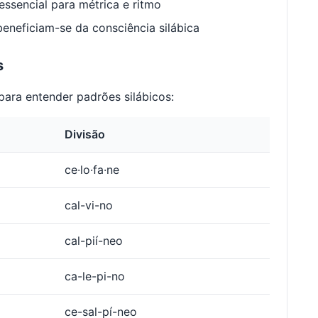
ssencial para métrica e ritmo
neficiam-se da consciência silábica
s
ara entender padrões silábicos:
Divisão
ce·lo·fa·ne
cal-vi-no
cal-pií-neo
ca-le-pi-no
ce-sal-pí-neo