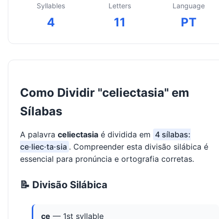
Syllables
Letters
Language
4
11
PT
Como Dividir "celiectasia" em
Sílabas
A palavra
celiectasia
é dividida em
4 sílabas:
ce·liec·ta·sia
. Compreender esta divisão silábica é
essencial para pronúncia e ortografia corretas.
📝 Divisão Silábica
ce
— 1st syllable