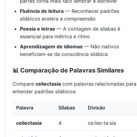
partes torna mais fácil lembrar e escrever
Fluência de leitura
— Reconhecer padrões
silábicos acelera a compreensão
Poesia e letras
— A contagem de sílabas é
essencial para métrica e ritmo
Aprendizagem de idiomas
— Não-nativos
beneficiam-se da consciência silábica
📊 Comparação de Palavras Similares
Compare
celiectasia
com palavras relacionadas para
entender padrões silábicos:
Palavra
Sílabas
Divisão
celiectasia
4
ce·liec·ta·sia