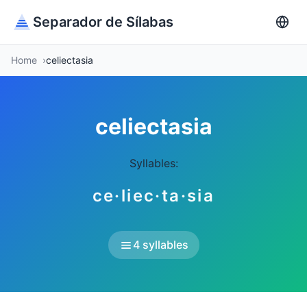
Separador de Sílabas
Home
celiectasia
celiectasia
Syllables:
ce·liec·ta·sia
4 syllables