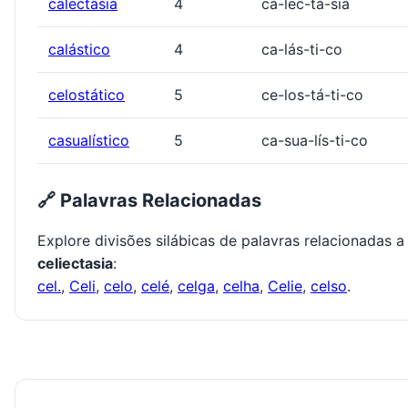
calectásia
4
ca-lec-tá-sia
calástico
4
ca-lás-ti-co
celostático
5
ce-los-tá-ti-co
casualístico
5
ca-sua-lís-ti-co
🔗 Palavras Relacionadas
Explore divisões silábicas de palavras relacionadas a
celiectasia
:
cel.
,
Celi
,
celo
,
celé
,
celga
,
celha
,
Celie
,
celso
.