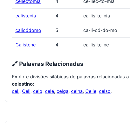
celiectomia
4
ce-liec-to-mia
calistenia
4
ca-lis-te-nia
calicódomo
5
ca-li-có-do-mo
Calistene
4
ca-lis-te-ne
🔗 Palavras Relacionadas
Explore divisões silábicas de palavras relacionadas a
celestino
:
cel.
,
Celi
,
celo
,
celé
,
celga
,
celha
,
Celie
,
celso
.