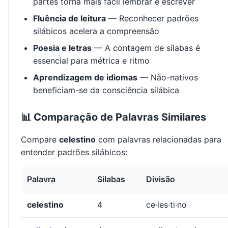
partes torna mais fácil lembrar e escrever
Fluência de leitura
— Reconhecer padrões
silábicos acelera a compreensão
Poesia e letras
— A contagem de sílabas é
essencial para métrica e ritmo
Aprendizagem de idiomas
— Não-nativos
beneficiam-se da consciência silábica
📊 Comparação de Palavras Similares
Compare
celestino
com palavras relacionadas para
entender padrões silábicos:
Palavra
Sílabas
Divisão
celestino
4
ce·les·ti·no