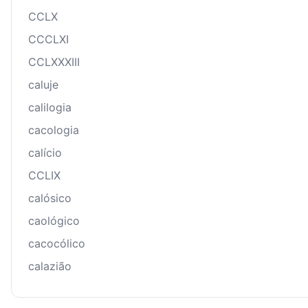
CCLX
CCCLXI
CCLXXXIII
caluje
calilogia
cacologia
calício
CCLIX
calósico
caológico
cacocólico
calazião