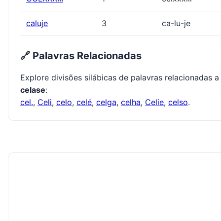
caluje
3
ca-lu-je
🔗 Palavras Relacionadas
Explore divisões silábicas de palavras relacionadas a
celase
:
cel.
,
Celi
,
celo
,
celé
,
celga
,
celha
,
Celie
,
celso
.