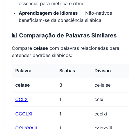
essencial para métrica e ritmo
Aprendizagem de idiomas
— Não-nativos
beneficiam-se da consciência silábica
📊 Comparação de Palavras Similares
Compare
celase
com palavras relacionadas para
entender padrões silábicos:
Palavra
Sílabas
Divisão
celase
3
ce·la·se
CCLX
1
cclx
CCCLXI
1
ccclxi
CCLXXXIII
1
cclxxxiii