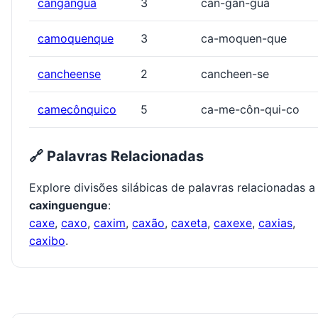
canganguá
3
can-gan-guá
camoquenque
3
ca-moquen-que
cancheense
2
cancheen-se
camecônquico
5
ca-me-côn-qui-co
🔗 Palavras Relacionadas
Explore divisões silábicas de palavras relacionadas a
caxinguengue
:
caxe
,
caxo
,
caxim
,
caxão
,
caxeta
,
caxexe
,
caxias
,
caxibo
.