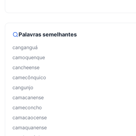
Palavras semelhantes
canganguá
camoquenque
cancheense
camecônquico
cangunjo
camacanense
cameconcho
camacaocense
camaquanense