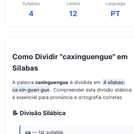
Syllables
Letters
Language
4
12
PT
Como Dividir "caxinguengue" em
Sílabas
A palavra
caxinguengue
é dividida em
4 sílabas:
ca·xin·guen·gue
. Compreender esta divisão silábica
é essencial para pronúncia e ortografia corretas.
📝 Divisão Silábica
ca
— 1st syllable