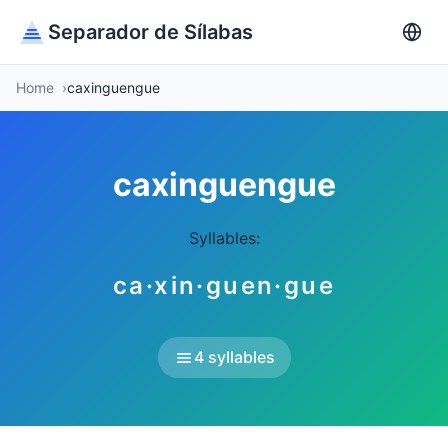
Separador de Sílabas
Home
caxinguengue
caxinguengue
Syllables:
ca·xin·guen·gue
4 syllables