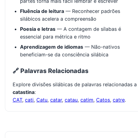
partes torna mais fácil lembrar e escrever
Fluência de leitura
— Reconhecer padrões
silábicos acelera a compreensão
Poesia e letras
— A contagem de sílabas é
essencial para métrica e ritmo
Aprendizagem de idiomas
— Não-nativos
beneficiam-se da consciência silábica
🔗 Palavras Relacionadas
Explore divisões silábicas de palavras relacionadas a
catastina
:
CAT
,
cati
,
Catu
,
catar
,
catau
,
catim
,
Catos
,
catre
.