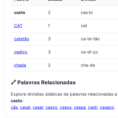
casto
2
cas·to
CAT
1
cat
catetão
3
ca-te-tão
cediço
3
ce-di-ço
chada
2
cha-da
🔗 Palavras Relacionadas
Explore divisões silábicas de palavras relacionadas a
casto
:
cãs
,
casal
,
casar
,
casco
,
casos
,
caspa
,
casti
,
casaco
.