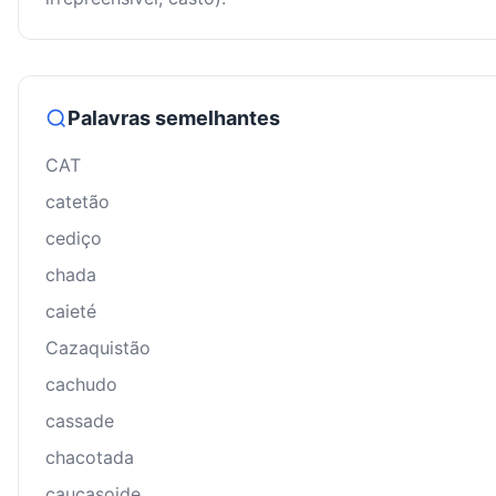
Palavras semelhantes
CAT
catetão
cediço
chada
caieté
Cazaquistão
cachudo
cassade
chacotada
caucasoide