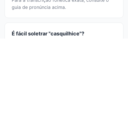
Para a transcrição fonética exata, consulte o
guia de pronúncia acima.
É fácil soletrar "casquilhice"?
Dividir casquilhice em sílabas ajuda na
ortografia: cas·qui·lhi·ce. Ao pronunciar cada
sílaba separadamente, você pode identificar as
letras mais facilmente e evitar erros
ortográficos comuns.
Por que aprender a dividir "casquilhice"
em sílabas?
Aprender divisão silábica ajuda com
pronúncia
correta
, ortografia melhorada, melhor fluência