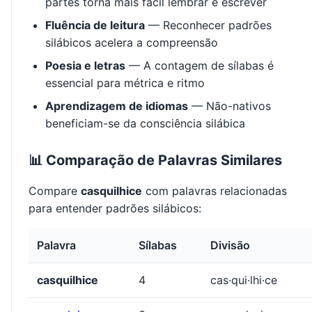
partes torna mais fácil lembrar e escrever
Fluência de leitura
— Reconhecer padrões
silábicos acelera a compreensão
Poesia e letras
— A contagem de sílabas é
essencial para métrica e ritmo
Aprendizagem de idiomas
— Não-nativos
beneficiam-se da consciência silábica
📊 Comparação de Palavras Similares
Compare
casquilhice
com palavras relacionadas
para entender padrões silábicos:
Palavra
Sílabas
Divisão
casquilhice
4
cas·qui·lhi·ce