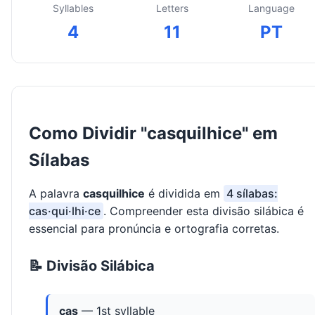
Syllables
Letters
Language
4
11
PT
Como Dividir "casquilhice" em
Sílabas
A palavra
casquilhice
é dividida em
4 sílabas:
cas·qui·lhi·ce
. Compreender esta divisão silábica é
essencial para pronúncia e ortografia corretas.
📝 Divisão Silábica
cas
— 1st syllable