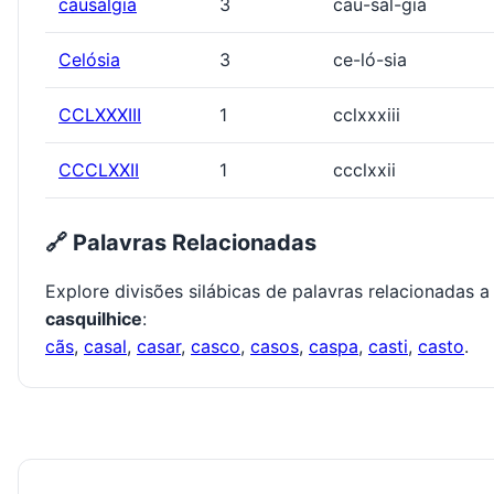
causalgia
3
cau-sal-gia
Celósia
3
ce-ló-sia
CCLXXXIII
1
cclxxxiii
CCCLXXII
1
ccclxxii
🔗 Palavras Relacionadas
Explore divisões silábicas de palavras relacionadas a
casquilhice
:
cãs
,
casal
,
casar
,
casco
,
casos
,
caspa
,
casti
,
casto
.