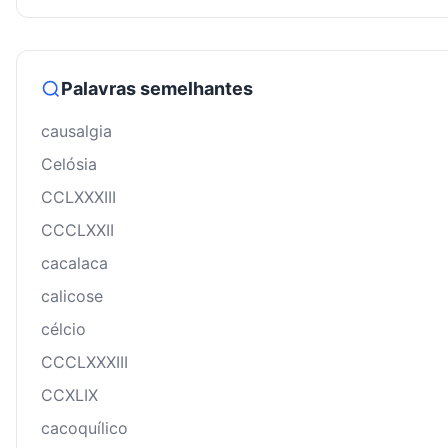
Palavras semelhantes
causalgia
Celósia
CCLXXXIII
CCCLXXII
cacalaca
calicose
célcio
CCCLXXXIII
CCXLIX
cacoquílico