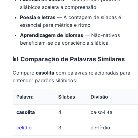
silábicos acelera a compreensão
Poesia e letras
— A contagem de sílabas é
essencial para métrica e ritmo
Aprendizagem de idiomas
— Não-nativos
beneficiam-se da consciência silábica
📊 Comparação de Palavras Similares
Compare
casolita
com palavras relacionadas para
entender padrões silábicos:
Palavra
Sílabas
Divisão
casolita
4
ca·so·li·ta
celídio
3
ce-lí-dio