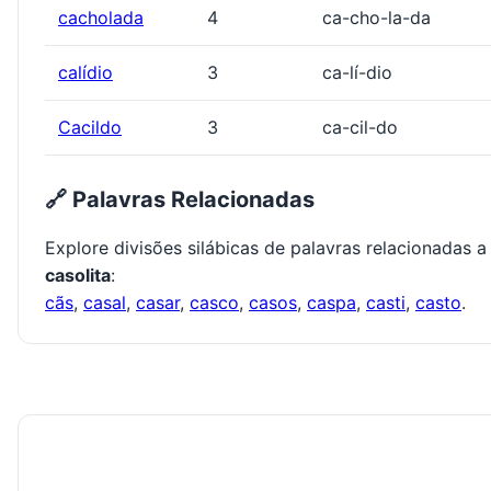
cacholada
4
ca-cho-la-da
calídio
3
ca-lí-dio
Cacildo
3
ca-cil-do
🔗 Palavras Relacionadas
Explore divisões silábicas de palavras relacionadas a
casolita
:
cãs
,
casal
,
casar
,
casco
,
casos
,
caspa
,
casti
,
casto
.