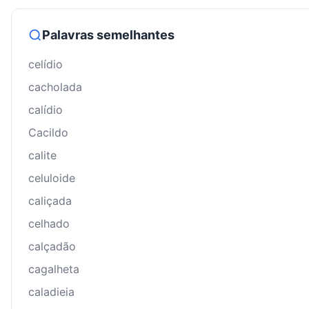
Palavras semelhantes
celídio
cacholada
calídio
Cacildo
calite
celuloide
caliçada
celhado
calçadão
cagalheta
caladieia