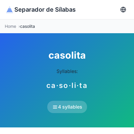
Separador de Sílabas
Home
casolita
casolita
Syllables:
ca·so·li·ta
4 syllables