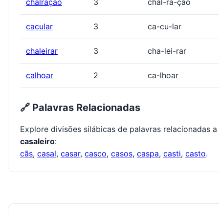
chalração
3
chal-ra-ção
cacular
3
ca-cu-lar
chaleirar
3
cha-lei-rar
calhoar
2
ca-lhoar
🔗 Palavras Relacionadas
Explore divisões silábicas de palavras relacionadas a
casaleiro
:
cãs
,
casal
,
casar
,
casco
,
casos
,
caspa
,
casti
,
casto
.