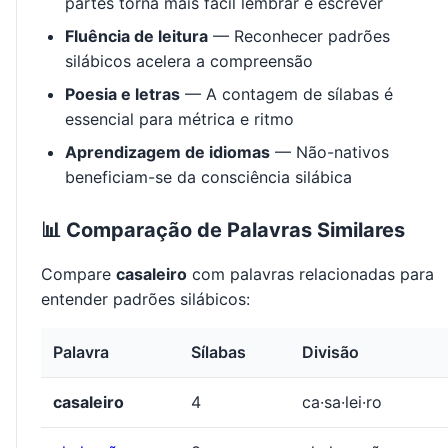
partes torna mais fácil lembrar e escrever
Fluência de leitura
— Reconhecer padrões
silábicos acelera a compreensão
Poesia e letras
— A contagem de sílabas é
essencial para métrica e ritmo
Aprendizagem de idiomas
— Não-nativos
beneficiam-se da consciência silábica
📊 Comparação de Palavras Similares
Compare
casaleiro
com palavras relacionadas para
entender padrões silábicos:
Palavra
Sílabas
Divisão
casaleiro
4
ca·sa·lei·ro