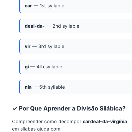
car
— 1st syllable
deal-da-
— 2nd syllable
vir
— 3rd syllable
gí
— 4th syllable
nia
— 5th syllable
✓ Por Que Aprender a Divisão Silábica?
Compreender como decompor
cardeal-da-virgínia
em sílabas ajuda com: