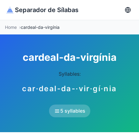
Separador de Sílabas
Home
cardeal-da-virgínia
cardeal-da-virgínia
Syllables:
car·deal-da-·vir·gí·nia
5 syllables