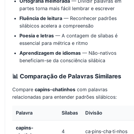
Ortografia melhorada
— Dividir palavras em
partes torna mais fácil lembrar e escrever
Fluência de leitura
— Reconhecer padrões
silábicos acelera a compreensão
Poesia e letras
— A contagem de sílabas é
essencial para métrica e ritmo
Aprendizagem de idiomas
— Não-nativos
beneficiam-se da consciência silábica
📊 Comparação de Palavras Similares
Compare
capins-chatinhos
com palavras
relacionadas para entender padrões silábicos:
Palavra
Sílabas
Divisão
capins-
4
ca·pins-cha·ti·nhos