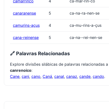
camarrinco
4
ca-mar-rin-co
canaranense
5
ca-na-ra-nen-se
camurins-açus
4
ca-mu-rins-a-çus
cana-reinense
5
ca-na--rei-nen-se
🔗 Palavras Relacionadas
Explore divisões silábicas de palavras relacionadas a
canrenoico
:
Cane
,
cani
,
cano
,
Caná
,
canal
,
canaz
,
cande
,
cando
.