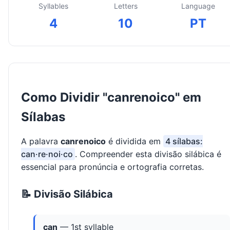
Syllables
Letters
Language
4
10
PT
Como Dividir "canrenoico" em
Sílabas
A palavra
canrenoico
é dividida em
4 sílabas:
can·re·noi·co
. Compreender esta divisão silábica é
essencial para pronúncia e ortografia corretas.
📝 Divisão Silábica
can
— 1st syllable