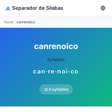
Separador de Sílabas
Home
canrenoico
canrenoico
Syllables:
can·re·noi·co
4 syllables