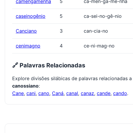
camengamenha
5
ca-men-ga-me-nha
caseinogênio
5
ca-sei-no-gê-nio
Canciano
3
can-cia-no
cenimagno
4
ce-ni-mag-no
🔗 Palavras Relacionadas
Explore divisões silábicas de palavras relacionadas a
canossiano
:
Cane
,
cani
,
cano
,
Caná
,
canal
,
canaz
,
cande
,
cando
.