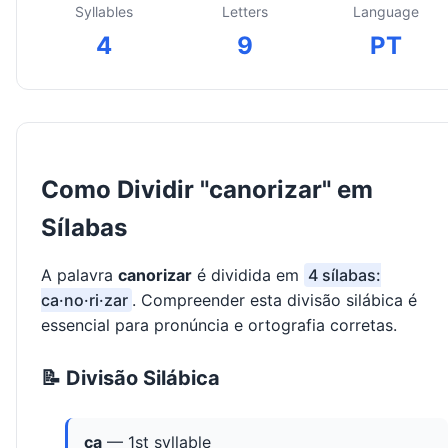
Syllables
Letters
Language
4
9
PT
Como Dividir "canorizar" em
Sílabas
A palavra
canorizar
é dividida em
4 sílabas:
ca·no·ri·zar
. Compreender esta divisão silábica é
essencial para pronúncia e ortografia corretas.
📝 Divisão Silábica
ca
— 1st syllable