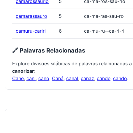
camarossáurio
5
ca-ma-ros-sáu-rio
camarassauro
5
ca-ma-ras-sau-ro
camuru-cariri
6
ca-mu-ru--ca-ri-ri
🔗 Palavras Relacionadas
Explore divisões silábicas de palavras relacionadas a
canorizar
:
Cane
,
cani
,
cano
,
Caná
,
canal
,
canaz
,
cande
,
cando
.