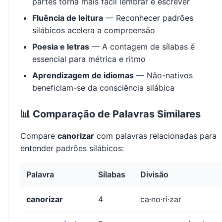
partes torna mais fácil lembrar e escrever
Fluência de leitura
— Reconhecer padrões
silábicos acelera a compreensão
Poesia e letras
— A contagem de sílabas é
essencial para métrica e ritmo
Aprendizagem de idiomas
— Não-nativos
beneficiam-se da consciência silábica
📊 Comparação de Palavras Similares
Compare
canorizar
com palavras relacionadas para
entender padrões silábicos:
Palavra
Sílabas
Divisão
canorizar
4
ca·no·ri·zar