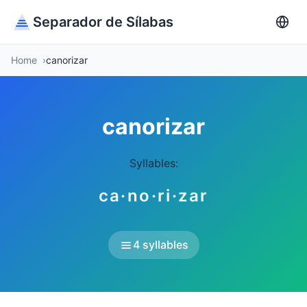
Separador de Sílabas
Home
canorizar
canorizar
Syllables:
ca·no·ri·zar
4 syllables