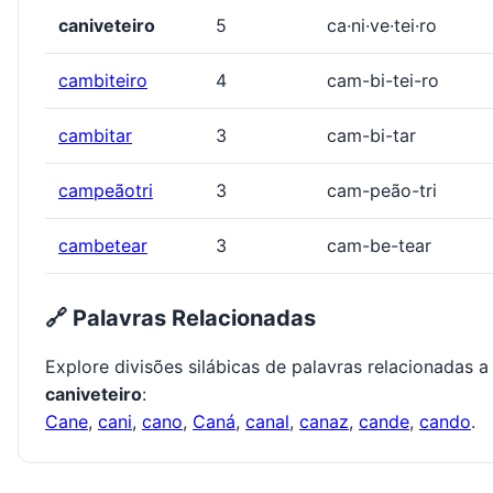
caniveteiro
5
ca·ni·ve·tei·ro
cambiteiro
4
cam-bi-tei-ro
cambitar
3
cam-bi-tar
campeãotri
3
cam-peão-tri
cambetear
3
cam-be-tear
🔗 Palavras Relacionadas
Explore divisões silábicas de palavras relacionadas a
caniveteiro
:
Cane
,
cani
,
cano
,
Caná
,
canal
,
canaz
,
cande
,
cando
.