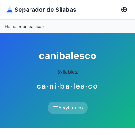
Separador de Sílabas
Home
canibalesco
canibalesco
Syllables:
ca·ni·ba·les·co
5 syllables