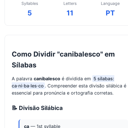
Syllables
Letters
Language
5
11
PT
Como Dividir "canibalesco" em
Sílabas
A palavra
canibalesco
é dividida em
5 sílabas:
ca·ni·ba·les·co
. Compreender esta divisão silábica é
essencial para pronúncia e ortografia corretas.
📝 Divisão Silábica
ca
— 1st syllable