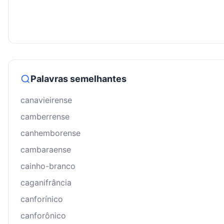
Palavras semelhantes
canavieirense
camberrense
canhemborense
cambaraense
cainho-branco
caganifrância
canforínico
canforônico