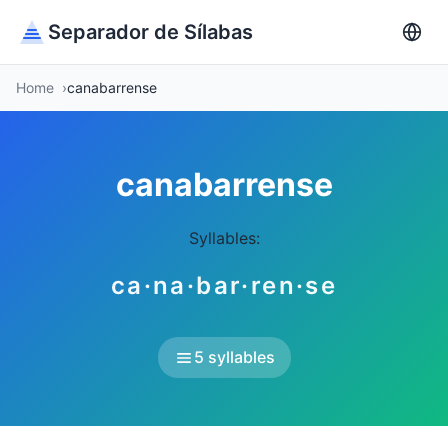
Separador de Sílabas
Home
canabarrense
canabarrense
Syllables:
ca·na·bar·ren·se
5 syllables