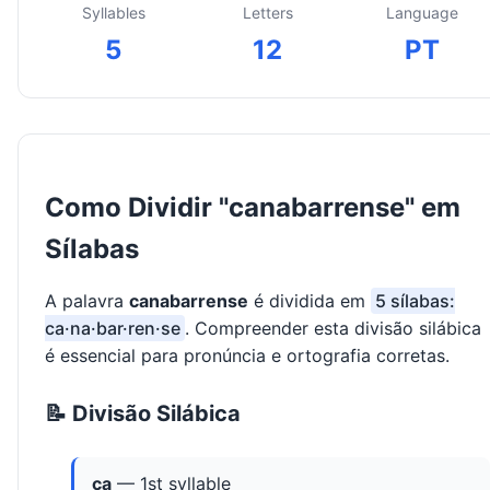
Syllables
Letters
Language
5
12
PT
Como Dividir "canabarrense" em
Sílabas
A palavra
canabarrense
é dividida em
5 sílabas:
ca·na·bar·ren·se
. Compreender esta divisão silábica
é essencial para pronúncia e ortografia corretas.
📝 Divisão Silábica
ca
— 1st syllable