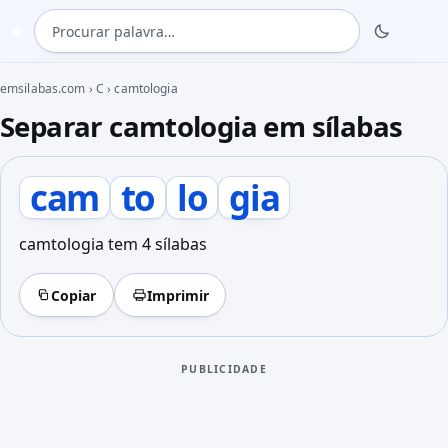
Procurar palavra
◍
emsilabas.com
›
C
›
camtologia
Separar camtologia em sílabas
cam
to
lo
gia
camtologia tem 4 sílabas
Copiar
Imprimir
PUBLICIDADE