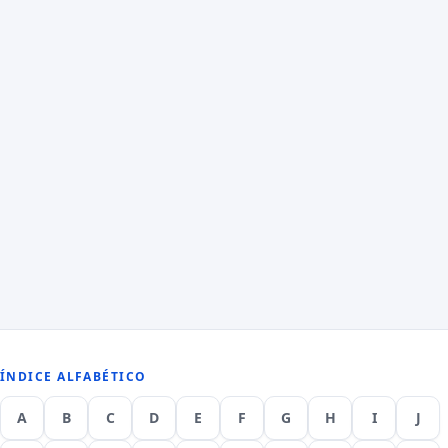
ÍNDICE ALFABÉTICO
A
B
C
D
E
F
G
H
I
J