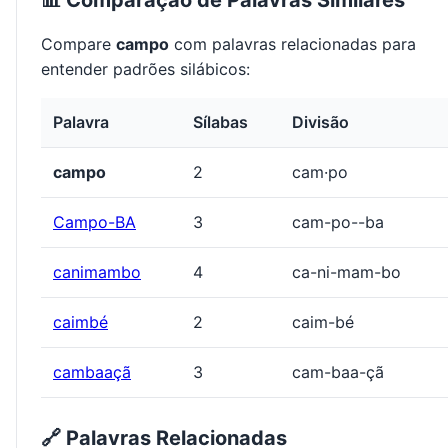
📊 Comparação de Palavras Similares
Compare
campo
com palavras relacionadas para
entender padrões silábicos:
Palavra
Sílabas
Divisão
campo
2
cam·po
Campo-BA
3
cam-po--ba
canimambo
4
ca-ni-mam-bo
caimbé
2
caim-bé
cambaaçã
3
cam-baa-çã
🔗 Palavras Relacionadas