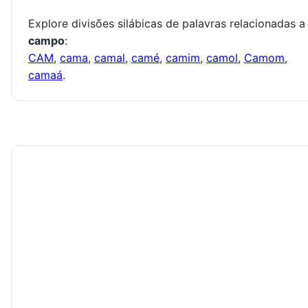
Explore divisões silábicas de palavras relacionadas a
campo
:
CAM
,
cama
,
camal
,
camé
,
camim
,
camol
,
Camom
,
camaá
.