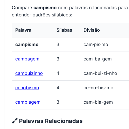
Compare
campismo
com palavras relacionadas para
entender padrões silábicos:
Palavra
Sílabas
Divisão
campismo
3
cam·pis·mo
cambagem
3
cam-ba-gem
cambuizinho
4
cam-bui-zi-nho
cenobismo
4
ce-no-bis-mo
cambiagem
3
cam-bia-gem
🔗 Palavras Relacionadas