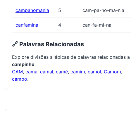
campanomania
5
cam-pa-no-ma-nia
canfamina
4
can-fa-mi-na
🔗 Palavras Relacionadas
Explore divisões silábicas de palavras relacionadas a
campinho
:
CAM
,
cama
,
camal
,
camé
,
camim
,
camol
,
Camom
,
campo
.