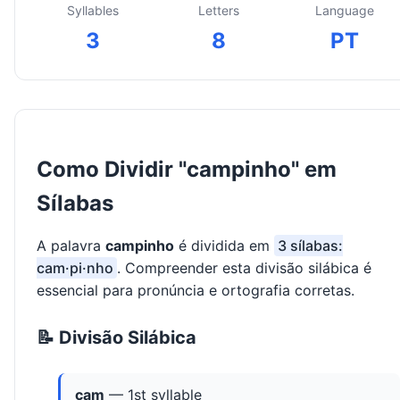
Syllables
Letters
Language
3
8
PT
Como Dividir "campinho" em
Sílabas
A palavra
campinho
é dividida em
3 sílabas:
cam·pi·nho
. Compreender esta divisão silábica é
essencial para pronúncia e ortografia corretas.
📝 Divisão Silábica
cam
— 1st syllable