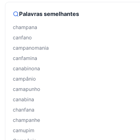
Palavras semelhantes
champana
canfano
campanomania
canfamina
canabinona
campânio
camapunho
canabina
chanfana
champanhe
camupim