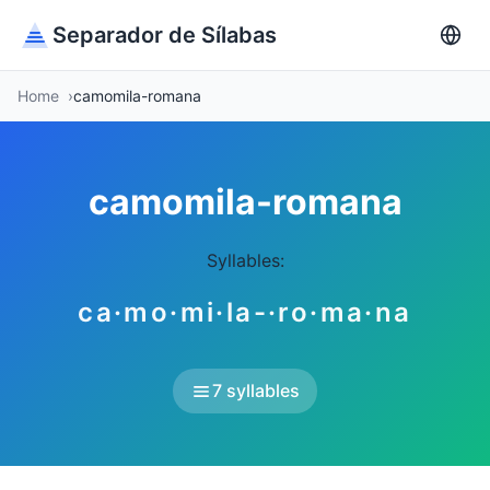
Separador de Sílabas
Home
camomila-romana
camomila-romana
Syllables:
ca·mo·mi·la-·ro·ma·na
7 syllables