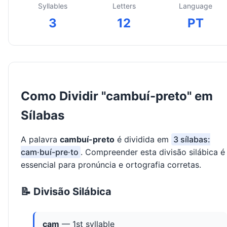
Syllables
Letters
Language
3
12
PT
Como Dividir "cambuí-preto" em
Sílabas
A palavra
cambuí-preto
é dividida em
3 sílabas:
cam·buí-pre·to
. Compreender esta divisão silábica é
essencial para pronúncia e ortografia corretas.
📝 Divisão Silábica
cam
— 1st syllable