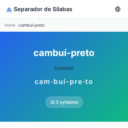
Separador de Sílabas
Home
cambuí-preto
cambuí-preto
Syllables:
cam·buí-pre·to
3 syllables