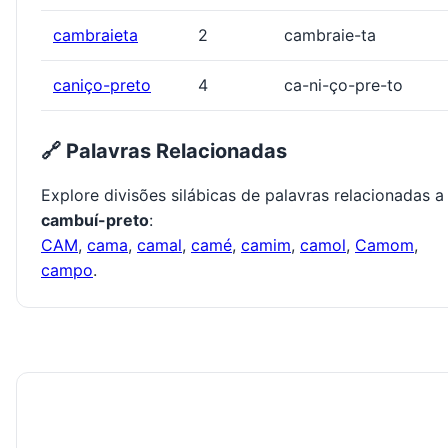
cambraieta
2
cambraie-ta
caniço-preto
4
ca-ni-ço-pre-to
🔗 Palavras Relacionadas
Explore divisões silábicas de palavras relacionadas a
cambuí-preto
:
CAM
,
cama
,
camal
,
camé
,
camim
,
camol
,
Camom
,
campo
.