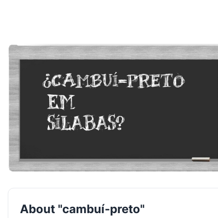
About "cambuí-preto"