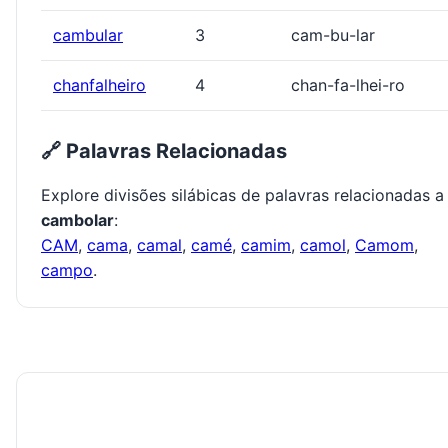
cambular
3
cam-bu-lar
chanfalheiro
4
chan-fa-lhei-ro
🔗 Palavras Relacionadas
Explore divisões silábicas de palavras relacionadas a
cambolar
:
CAM
,
cama
,
camal
,
camé
,
camim
,
camol
,
Camom
,
campo
.