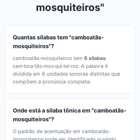
mosquiteiros"
Quantas sílabas tem "camboatãs-
mosquiteiros"?
camboatãs-mosquiteiros tem
6 sílabas
:
cam·boa·tãs-mos·qui·tei·ros. A palavra é
dividida em 6 unidades sonoras distintas que
compõem a pronúncia completa.
Onde está a sílaba tônica em "camboatãs-
mosquiteiros"?
O padrão de acentuação em camboatãs-
mosquiteiros pode ser identificado ouvindo