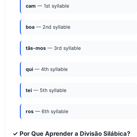
cam
— 1st syllable
boa
— 2nd syllable
tãs-mos
— 3rd syllable
qui
— 4th syllable
tei
— 5th syllable
ros
— 6th syllable
✓ Por Que Aprender a Divisão Silábica?