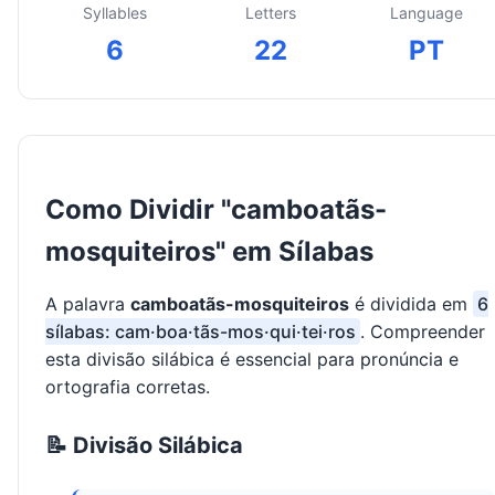
Syllables
Letters
Language
6
22
PT
Como Dividir "camboatãs-
mosquiteiros" em Sílabas
A palavra
camboatãs-mosquiteiros
é dividida em
6
sílabas: cam·boa·tãs-mos·qui·tei·ros
. Compreender
esta divisão silábica é essencial para pronúncia e
ortografia corretas.
📝 Divisão Silábica