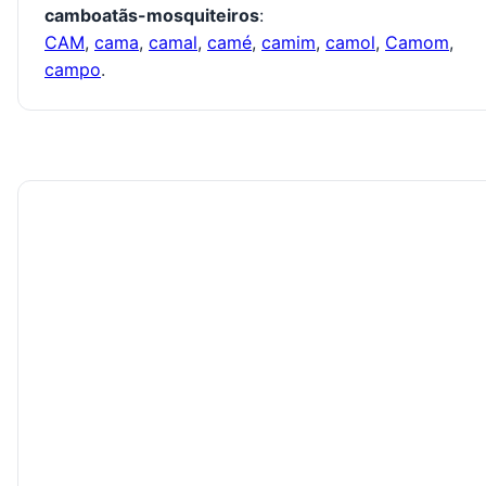
camboatãs-mosquiteiros
:
CAM
,
cama
,
camal
,
camé
,
camim
,
camol
,
Camom
,
campo
.