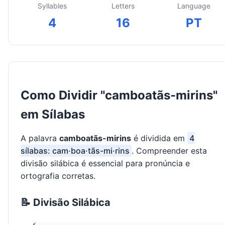
Syllables
Letters
Language
4
16
PT
Como Dividir "camboatãs-mirins"
em Sílabas
A palavra
camboatãs-mirins
é dividida em
4
sílabas: cam·boa·tãs-mi·rins
. Compreender esta
divisão silábica é essencial para pronúncia e
ortografia corretas.
📝 Divisão Silábica