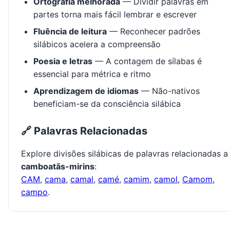
Ortografia melhorada
— Dividir palavras em
partes torna mais fácil lembrar e escrever
Fluência de leitura
— Reconhecer padrões
silábicos acelera a compreensão
Poesia e letras
— A contagem de sílabas é
essencial para métrica e ritmo
Aprendizagem de idiomas
— Não-nativos
beneficiam-se da consciência silábica
🔗 Palavras Relacionadas
Explore divisões silábicas de palavras relacionadas a
camboatãs-mirins
:
CAM
,
cama
,
camal
,
camé
,
camim
,
camol
,
Camom
,
campo
.