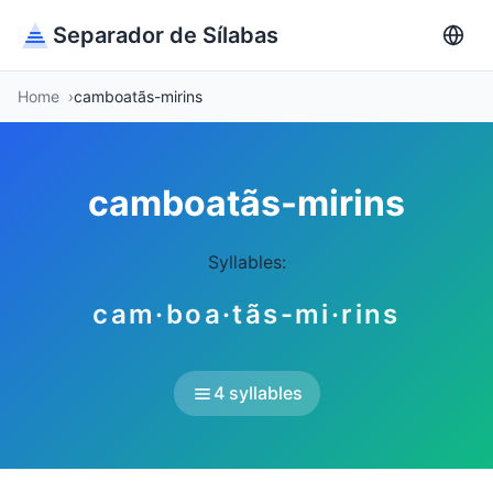
Separador de Sílabas
Home
camboatãs-mirins
camboatãs-mirins
Syllables:
cam·boa·tãs-mi·rins
4 syllables