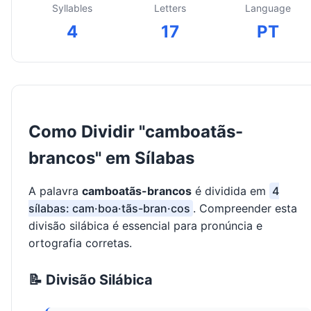
Syllables
Letters
Language
4
17
PT
Como Dividir "camboatãs-
brancos" em Sílabas
A palavra
camboatãs-brancos
é dividida em
4
sílabas: cam·boa·tãs-bran·cos
. Compreender esta
divisão silábica é essencial para pronúncia e
ortografia corretas.
📝 Divisão Silábica