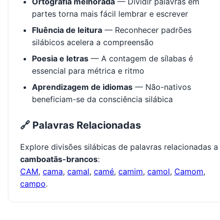
Ortografia melhorada
— Dividir palavras em
partes torna mais fácil lembrar e escrever
Fluência de leitura
— Reconhecer padrões
silábicos acelera a compreensão
Poesia e letras
— A contagem de sílabas é
essencial para métrica e ritmo
Aprendizagem de idiomas
— Não-nativos
beneficiam-se da consciência silábica
🔗 Palavras Relacionadas
Explore divisões silábicas de palavras relacionadas a
camboatãs-brancos
:
CAM
,
cama
,
camal
,
camé
,
camim
,
camol
,
Camom
,
campo
.