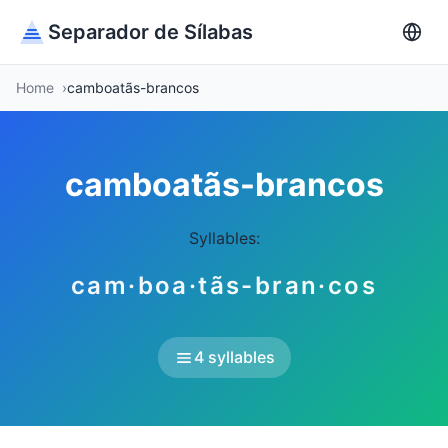
Separador de Sílabas
Home
camboatãs-brancos
camboatãs-brancos
Syllables:
cam·boa·tãs-bran·cos
4 syllables