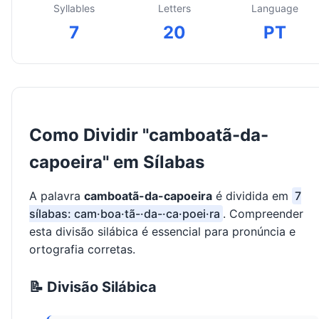
Syllables
Letters
Language
7
20
PT
Como Dividir "camboatã-da-
capoeira" em Sílabas
A palavra
camboatã-da-capoeira
é dividida em
7
sílabas: cam·boa·tã-·da-·ca·poei·ra
. Compreender
esta divisão silábica é essencial para pronúncia e
ortografia corretas.
📝 Divisão Silábica