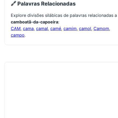
🔗 Palavras Relacionadas
Explore divisões silábicas de palavras relacionadas a
camboatã-da-capoeira
:
CAM
,
cama
,
camal
,
camé
,
camim
,
camol
,
Camom
,
campo
.