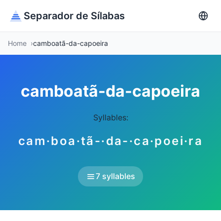
Separador de Sílabas
Home
camboatã-da-capoeira
camboatã-da-capoeira
Syllables:
cam·boa·tã-·da-·ca·poei·ra
7 syllables