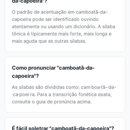
da-capoeira"?
O padrão de acentuação em camboatã-da-
capoeira pode ser identificado ouvindo
atentamente ou usando um dicionário. A sílaba
tônica é tipicamente mais forte, mais longa e
mais aguda que as outras sílabas.
Como pronunciar "camboatã-da-
capoeira"?
As sílabas são divididas como: cam·boa·tã-·da-
·ca·poei·ra. Para a transcrição fonética exata,
consulte o guia de pronúncia acima.
É fácil soletrar "camboatã-da-capoeira"?