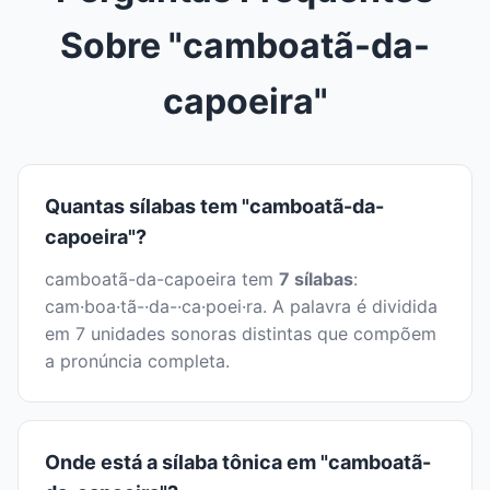
Sobre "camboatã-da-
capoeira"
Quantas sílabas tem "camboatã-da-
capoeira"?
camboatã-da-capoeira tem
7 sílabas
:
cam·boa·tã-·da-·ca·poei·ra. A palavra é dividida
em 7 unidades sonoras distintas que compõem
a pronúncia completa.
Onde está a sílaba tônica em "camboatã-