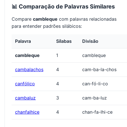
📊 Comparação de Palavras Similares
Compare
cambleque
com palavras relacionadas
para entender padrões silábicos:
Palavra
Sílabas
Divisão
cambleque
1
cambleque
cambalachos
4
cam-ba-la-chos
canfólico
4
can-fó-li-co
cambaluz
3
cam-ba-luz
chanfalhice
4
chan-fa-lhi-ce