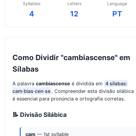
Syllables
Letters
Language
4
12
PT
Como Dividir "cambiascense" em
Sílabas
A palavra
cambiascense
é dividida em
4 sílabas:
cam·bias·cen·se
. Compreender esta divisão silábica
é essencial para pronúncia e ortografia corretas.
📝 Divisão Silábica
cam
— 1st syllable