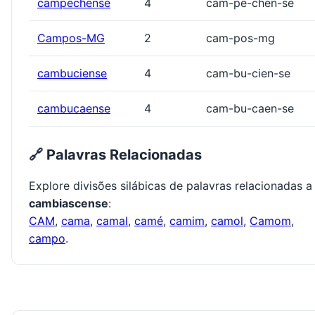
campechense
4
cam-pe-chen-se
Campos-MG
2
cam-pos-mg
cambuciense
4
cam-bu-cien-se
cambucaense
4
cam-bu-caen-se
🔗 Palavras Relacionadas
Explore divisões silábicas de palavras relacionadas a
cambiascense
:
CAM
,
cama
,
camal
,
camé
,
camim
,
camol
,
Camom
,
campo
.