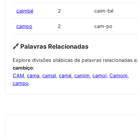
caimbé
2
caim-bé
campo
2
cam-po
🔗 Palavras Relacionadas
Explore divisões silábicas de palavras relacionadas a
cambiço
:
CAM
,
cama
,
camal
,
camé
,
camim
,
camol
,
Camom
,
campo
.