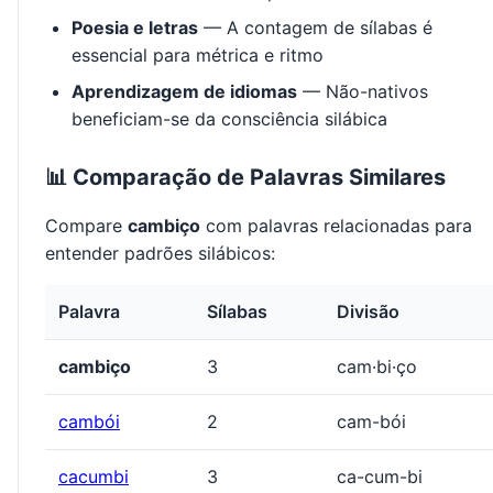
Poesia e letras
— A contagem de sílabas é
essencial para métrica e ritmo
Aprendizagem de idiomas
— Não-nativos
beneficiam-se da consciência silábica
📊 Comparação de Palavras Similares
Compare
cambiço
com palavras relacionadas para
entender padrões silábicos:
Palavra
Sílabas
Divisão
cambiço
3
cam·bi·ço
cambói
2
cam-bói
cacumbi
3
ca-cum-bi