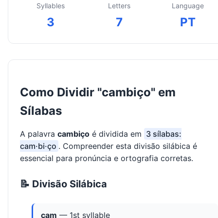
Syllables
Letters
Language
3
7
PT
Como Dividir "cambiço" em
Sílabas
A palavra
cambiço
é dividida em
3 sílabas:
cam·bi·ço
. Compreender esta divisão silábica é
essencial para pronúncia e ortografia corretas.
📝 Divisão Silábica
cam
— 1st syllable