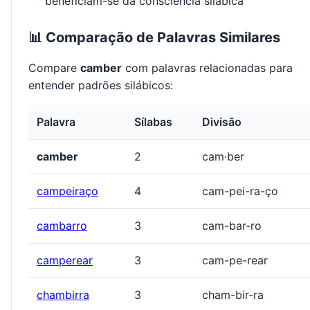
beneficiam-se da consciência silábica
📊 Comparação de Palavras Similares
Compare
camber
com palavras relacionadas para
entender padrões silábicos:
Palavra
Sílabas
Divisão
camber
2
cam·ber
campeiraço
4
cam-pei-ra-ço
cambarro
3
cam-bar-ro
camperear
3
cam-pe-rear
chambirra
3
cham-bir-ra