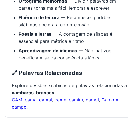
Ortografia melhorada
— Dividir palavras em
partes torna mais fácil lembrar e escrever
Fluência de leitura
— Reconhecer padrões
silábicos acelera a compreensão
Poesia e letras
— A contagem de sílabas é
essencial para métrica e ritmo
Aprendizagem de idiomas
— Não-nativos
beneficiam-se da consciência silábica
🔗 Palavras Relacionadas
Explore divisões silábicas de palavras relacionadas a
cambarás-brancos
:
CAM
,
cama
,
camal
,
camé
,
camim
,
camol
,
Camom
,
campo
.