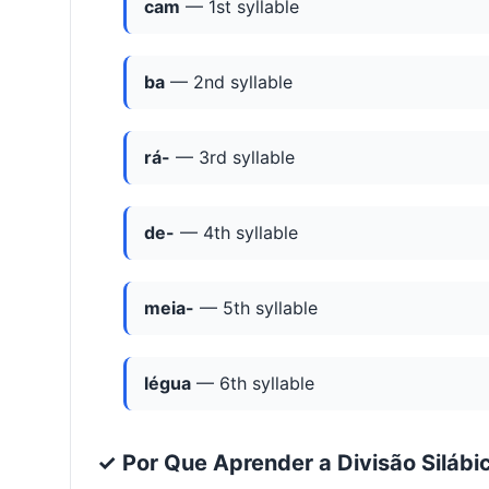
cam
— 1st syllable
ba
— 2nd syllable
rá-
— 3rd syllable
de-
— 4th syllable
meia-
— 5th syllable
légua
— 6th syllable
✓ Por Que Aprender a Divisão Silábi