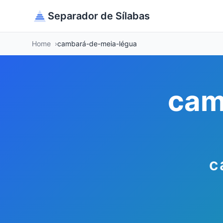
Separador de Sílabas
Home
cambará-de-meia-légua
cam
c