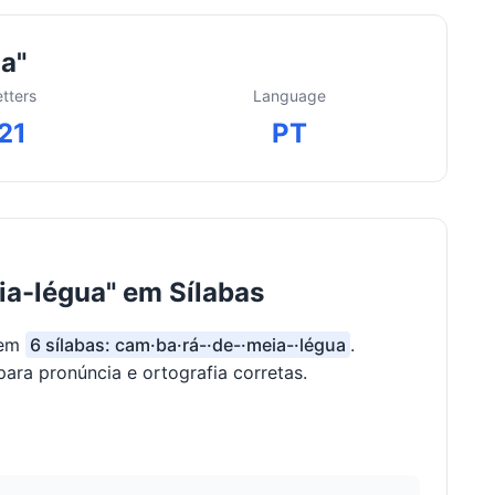
a"
etters
Language
21
PT
a-légua" em Sílabas
 em
6 sílabas: cam·ba·rá-·de-·meia-·légua
.
para pronúncia e ortografia corretas.