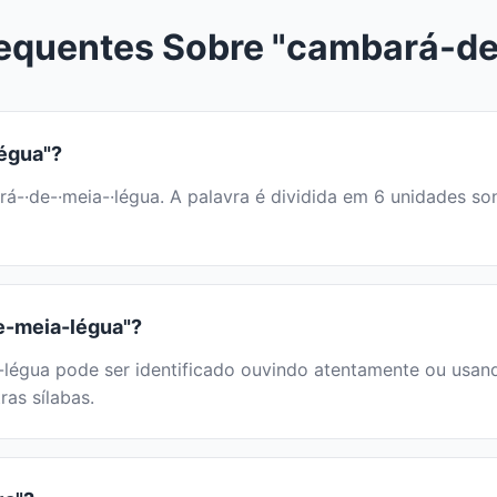
equentes Sobre "cambará-d
égua"?
·rá-·de-·meia-·légua. A palavra é dividida em 6 unidades 
e-meia-légua"?
gua pode ser identificado ouvindo atentamente ou usando 
ras sílabas.