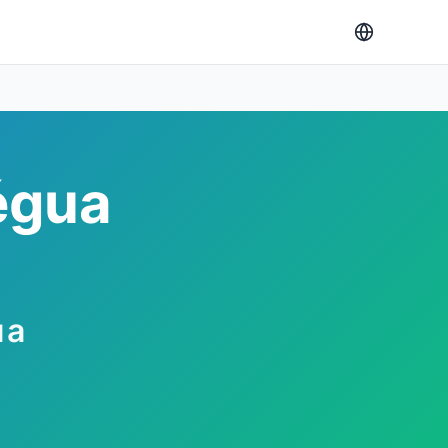
égua
ua