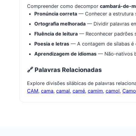
Compreender como decompor
cambará-de-m
Pronúncia correta
— Conhecer a estrutura s
Ortografia melhorada
— Dividir palavras em
Fluência de leitura
— Reconhecer padrões s
Poesia e letras
— A contagem de sílabas é e
Aprendizagem de idiomas
— Não-nativos be
🔗 Palavras Relacionadas
Explore divisões silábicas de palavras relacio
CAM
,
cama
,
camal
,
camé
,
camim
,
camol
,
Cam