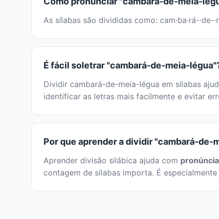
Como pronunciar "cambará-de-meia-lég
As sílabas são divididas como: cam·ba·rá-·de-·m
É fácil soletrar "cambará-de-meia-légua"
Dividir cambará-de-meia-légua em sílabas ajud
identificar as letras mais facilmente e evitar e
Por que aprender a dividir "cambará-de-
Aprender divisão silábica ajuda com
pronúncia
contagem de sílabas importa. É especialmente 