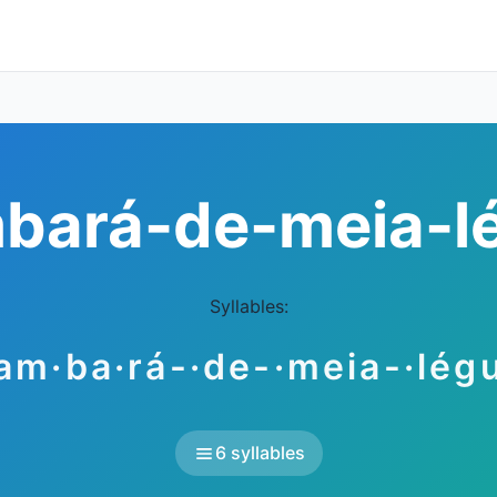
bará-de-meia-l
Syllables:
am·ba·rá-·de-·meia-·lég
6 syllables