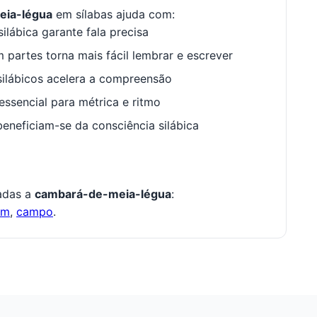
eia-légua
em sílabas ajuda com:
ilábica garante fala precisa
 partes torna mais fácil lembrar e escrever
ilábicos acelera a compreensão
ssencial para métrica e ritmo
neficiam-se da consciência silábica
nadas a
cambará-de-meia-légua
:
om
,
campo
.