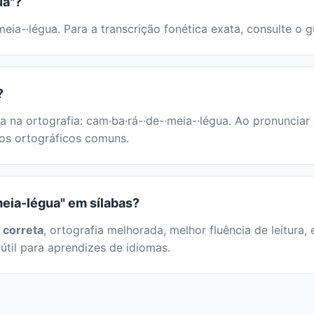
ua"?
eia-·légua. Para a transcrição fonética exata, consulte o 
?
a na ortografia: cam·ba·rá-·de-·meia-·légua. Ao pronuncia
rros ortográficos comuns.
meia-légua" em sílabas?
 correta
, ortografia melhorada, melhor fluência de leitura, 
útil para aprendizes de idiomas.