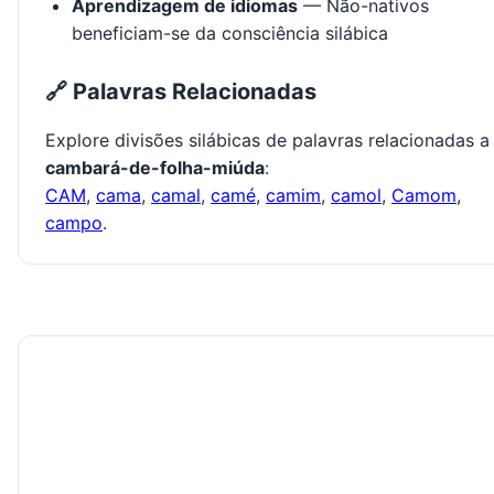
Aprendizagem de idiomas
— Não-nativos
beneficiam-se da consciência silábica
🔗 Palavras Relacionadas
Explore divisões silábicas de palavras relacionadas a
cambará-de-folha-miúda
:
CAM
,
cama
,
camal
,
camé
,
camim
,
camol
,
Camom
,
campo
.