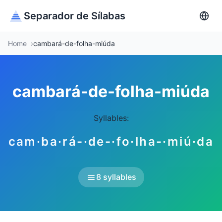
Separador de Sílabas
Home
cambará-de-folha-miúda
cambará-de-folha-miúda
Syllables:
cam·ba·rá-·de-·fo·lha-·miú·da
8 syllables