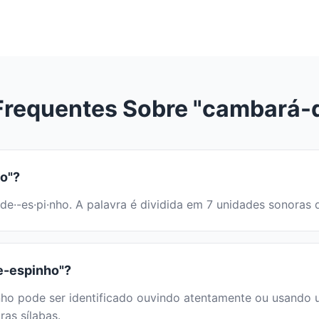
Frequentes Sobre "cambará-
o"?
·de·-es·pi·nho. A palavra é dividida em 7 unidades sonora
e-espinho"?
 pode ser identificado ouvindo atentamente ou usando um 
ras sílabas.