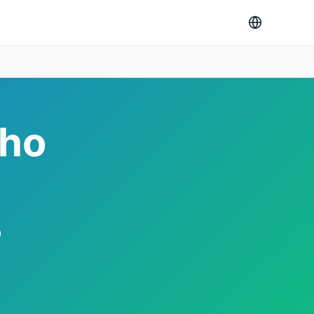
nho
o