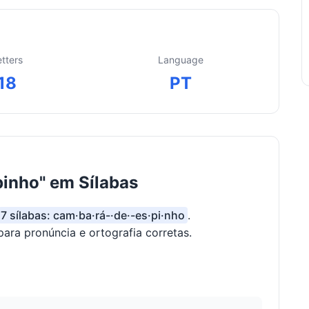
etters
Language
18
PT
inho" em Sílabas
7 sílabas: cam·ba·rá-·de·-es·pi·nho
.
para pronúncia e ortografia corretas.