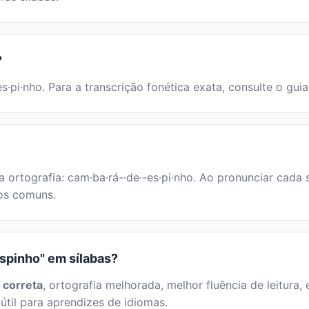
?
s·pi·nho. Para a transcrição fonética exata, consulte o gui
 ortografia: cam·ba·rá-·de·-es·pi·nho. Ao pronunciar cada 
cos comuns.
espinho" em sílabas?
 correta
, ortografia melhorada, melhor fluência de leitura, 
útil para aprendizes de idiomas.