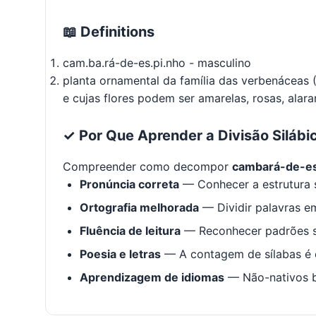
📖 Definitions
cam.ba.rá-de-es.pi.nho - masculino
planta ornamental da família das verbenáceas
e cujas flores podem ser amarelas, rosas, alar
✓ Por Que Aprender a Divisão Silábi
Compreender como decompor
cambará-de-e
Pronúncia correta
— Conhecer a estrutura s
Ortografia melhorada
— Dividir palavras em
Fluência de leitura
— Reconhecer padrões s
Poesia e letras
— A contagem de sílabas é e
Aprendizagem de idiomas
— Não-nativos be