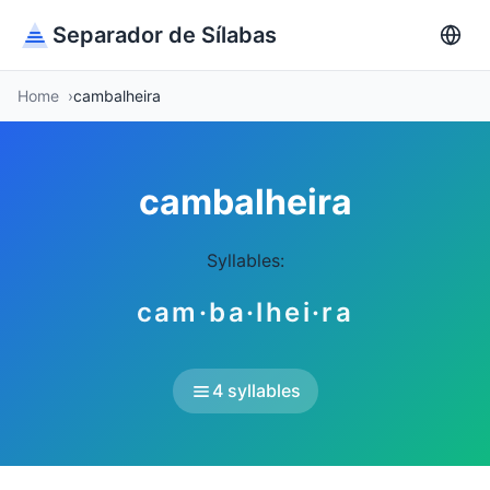
Separador de Sílabas
Home
cambalheira
cambalheira
Syllables:
cam·ba·lhei·ra
4 syllables