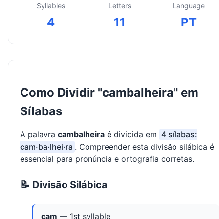
Syllables
Letters
Language
4
11
PT
Como Dividir "cambalheira" em
Sílabas
A palavra
cambalheira
é dividida em
4 sílabas:
cam·ba·lhei·ra
. Compreender esta divisão silábica é
essencial para pronúncia e ortografia corretas.
📝 Divisão Silábica
cam
— 1st syllable