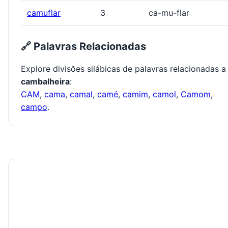
camuflar
3
ca-mu-flar
🔗 Palavras Relacionadas
Explore divisões silábicas de palavras relacionadas a
cambalheira
:
CAM
,
cama
,
camal
,
camé
,
camim
,
camol
,
Camom
,
campo
.