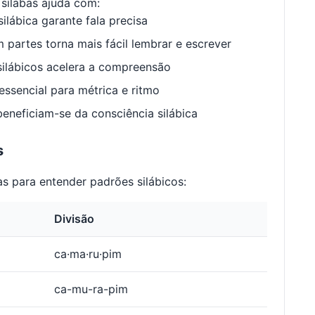
sílabas ajuda com:
ilábica garante fala precisa
 partes torna mais fácil lembrar e escrever
ilábicos acelera a compreensão
ssencial para métrica e ritmo
neficiam-se da consciência silábica
s
s para entender padrões silábicos:
Divisão
ca·ma·ru·pim
ca-mu-ra-pim