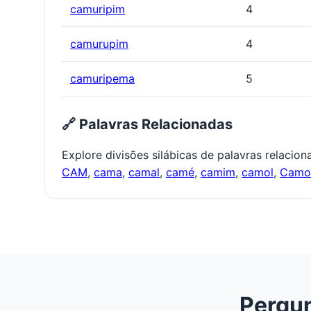
camuripim
4
camurupim
4
camuripema
5
🔗 Palavras Relacionadas
Explore divisões silábicas de palavras relacio
CAM
,
cama
,
camal
,
camé
,
camim
,
camol
,
Cam
Pergun