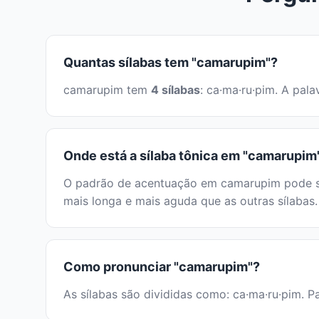
Quantas sílabas tem "camarupim"?
camarupim tem
4 sílabas
: ca·ma·ru·pim. A pal
Onde está a sílaba tônica em "camarupim
O padrão de acentuação em camarupim pode ser 
mais longa e mais aguda que as outras sílabas.
Como pronunciar "camarupim"?
As sílabas são divididas como: ca·ma·ru·pim. Pa