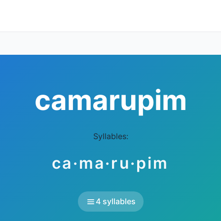
camarupim
Syllables:
ca·ma·ru·pim
4 syllables