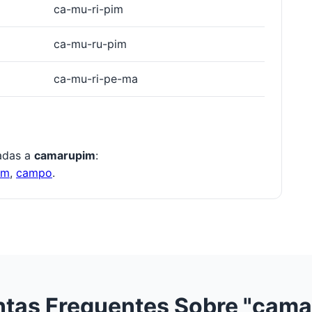
ca-mu-ri-pim
ca-mu-ru-pim
ca-mu-ri-pe-ma
nadas a
camarupim
:
om
,
campo
.
tas Frequentes Sobre "cam