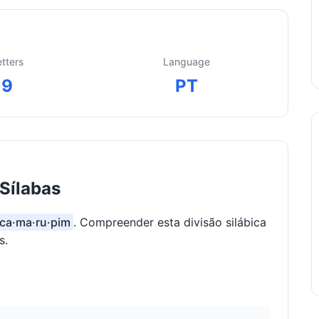
etters
Language
9
PT
Sílabas
 ca·ma·ru·pim
. Compreender esta divisão silábica
s.