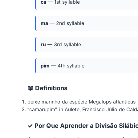
ca
— 1st syllable
ma
— 2nd syllable
ru
— 3rd syllable
pim
— 4th syllable
📖 Definitions
peixe marinho da espécie Megalops atlanticus
“camarupim”, in Aulete, Francisco Júlio de Calda
✓ Por Que Aprender a Divisão Silábi