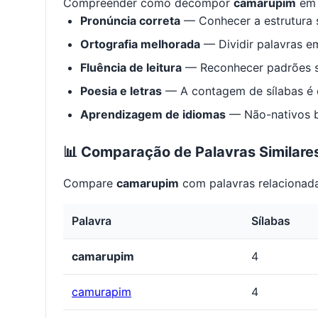
Compreender como decompor
camarupim
em 
Pronúncia correta
— Conhecer a estrutura s
Ortografia melhorada
— Dividir palavras em
Fluência de leitura
— Reconhecer padrões s
Poesia e letras
— A contagem de sílabas é e
Aprendizagem de idiomas
— Não-nativos be
📊 Comparação de Palavras Similare
Compare
camarupim
com palavras relacionada
Palavra
Sílabas
camarupim
4
camurapim
4